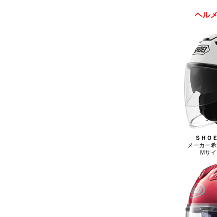
ヘル
ＳＨＯＥ
メーカー希
Mサ